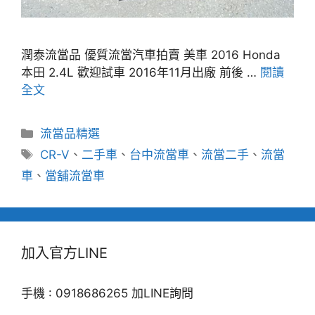
潤泰流當品 優質流當汽車拍賣 美車 2016 Honda
本田 2.4L 歡迎試車 2016年11月出廠 前後 …
閱讀
全文
分
流當品精選
類
標
CR-V
、
二手車
、
台中流當車
、
流當二手
、
流當
籤
車
、
當舖流當車
加入官方LINE
手機 : 0918686265 加LINE詢問