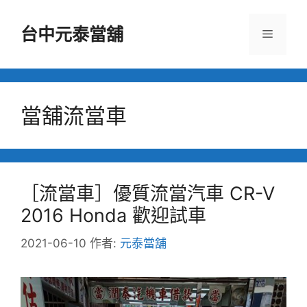
跳
至
台中元泰當舖
選
主
要
單
內
容
當舖流當車
［流當車］優質流當汽車 CR-V
2016 Honda 歡迎試車
2021-06-10
作者:
元泰當舖