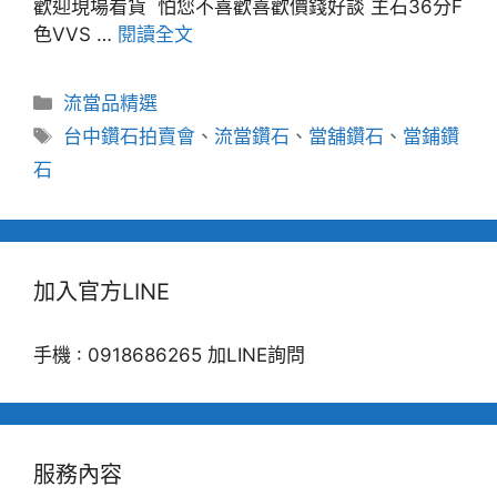
歡迎現場看貨 怕您不喜歡喜歡價錢好談 主石36分F
色VVS …
閱讀全文
分
流當品精選
類
標
台中鑽石拍賣會
、
流當鑽石
、
當舖鑽石
、
當鋪鑽
籤
石
加入官方LINE
手機 : 0918686265 加LINE詢問
服務內容