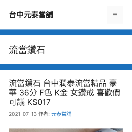
跳
至
台中元泰當舖
選
主
要
單
內
容
流當鑽石
流當鑽石 台中潤泰流當精品 豪
華 36分 F色 K金 女鑽戒 喜歡價
可議 KS017
2021-07-13
作者:
元泰當舖