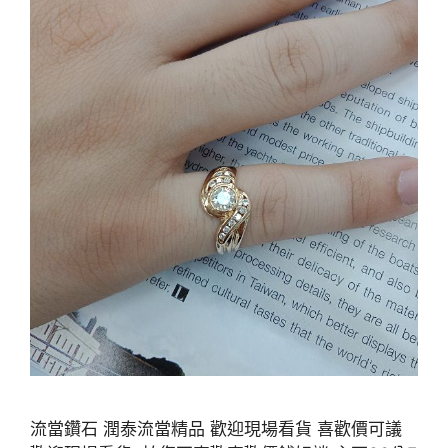
流當鑽石 潤泰流當精品 歡迎現場看貨 喜歡價可議