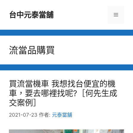
跳
至
台中元泰當舖
選
主
要
單
內
容
流當品購買
買流當機車 我想找台便宜的機
車，要去哪裡找呢?［何先生成
交案例］
2021-07-23
作者:
元泰當舖