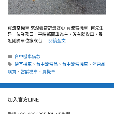
買流當機車 來潤泰當舖最安心 買流當機車 何先生
是一位業務員，平時都開車為主，沒有騎機車，最
近剛調單位搬來台 …
閱讀全文
分
台中機車借款
類
標
便宜機車
、
台中流當品
、
台中流當機車
、
流當品
籤
購買
、
當舖機車
、
買機車
加入官方LINE