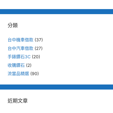
分類
台中機車借款
(37)
台中汽車借款
(27)
手錶鑽石3C
(20)
收購鑽石
(2)
流當品精選
(90)
近期文章