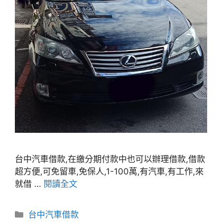
台中汽車借款,在繳分期付款中也可以辦理借款,借款
超方便,可免留車,免保人,1-100萬,有汽車,有工作,來
就借 …
閱讀全文
分
台中汽車借款