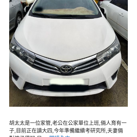
胡太太是一位家管,老公在公家單位上班,倆人育有一
子,目前正在讀大四,今年準備繼續考研究所,夫妻倆