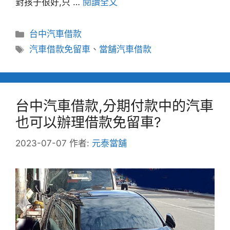
對孩子很好,只 …
閱讀全文
分
台中汽車借款
類
標
汽車借款免留車
、
當舖汽車借款
籤
台中汽車借款,分期付款中的汽車
也可以辦理借款免留車?
2023-07-07
作者:
元泰當舖