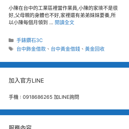
小陳在台中的工業區裡當作業員,小陳的家境不是很
好,父母親的身體也不好,家裡還有弟弟妹妹要養,所
以小陳每個月領到 …
閱讀全文
分
手錶鑽石3C
類
標
台中飾金借款
、
台中黃金借錢
、
黃金回收
籤
加入官方LINE
手機 : 0918686265 加LINE詢問
服務內容