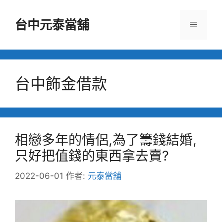
跳
至
台中元泰當舖
選
主
要
單
內
容
台中飾金借款
相戀多年的情侶,為了籌錢結婚,
只好把值錢的東西拿去賣?
2022-06-01
作者:
元泰當舖