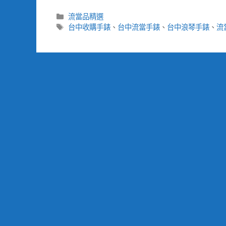
分
流當品精選
類
標
台中收購手錶
、
台中流當手錶
、
台中浪琴手錶
、
流
籤