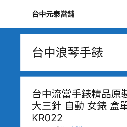
跳
至
台中元泰當舖
主
要
內
容
台中浪琴手錶
台中流當手錶精品原裝 L
大三針 自動 女錶 盒
KR022