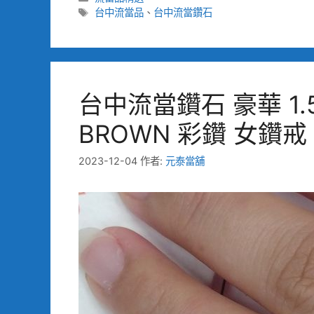
類
標
台中流當品
、
台中流當鑽石
籤
台中流當鑽石 豪華 1.5
BROWN 彩鑽 女鑽戒 
2023-12-04
作者:
元泰當舖