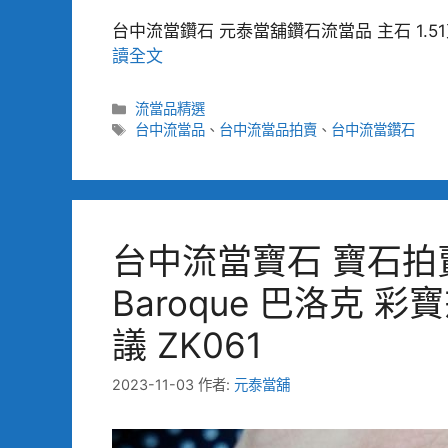
台中流當鑽石 元泰當舖鑽石流當品 主石 1.51克拉
讀全文
分
流當品精選
類
標
台中流當品
、
台中流當品拍賣
、
台中流當鑽石
籤
台中流當寶石 寶石拍賣 
Baroque 巴洛克 彩
議 ZK061
2023-11-03
作者:
元泰當舖