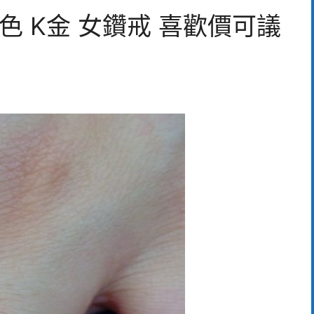
G色 K金 女鑽戒 喜歡價可議