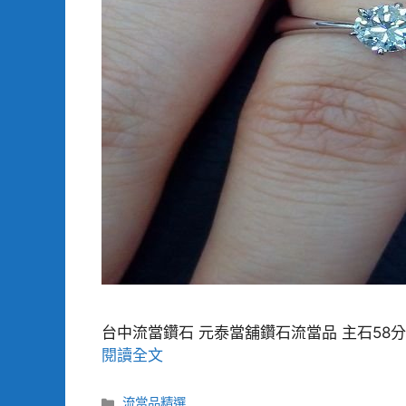
台中流當鑽石 元泰當舖鑽石流當品 主石58分 G色
閱讀全文
分
流當品精選