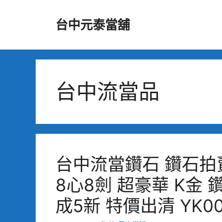
跳
至
台中元泰當舖
主
要
內
容
台中流當品
台中流當鑽石 鑽石拍賣 美
8心8劍 超豪華 K金 
成5新 特價出清 YK00