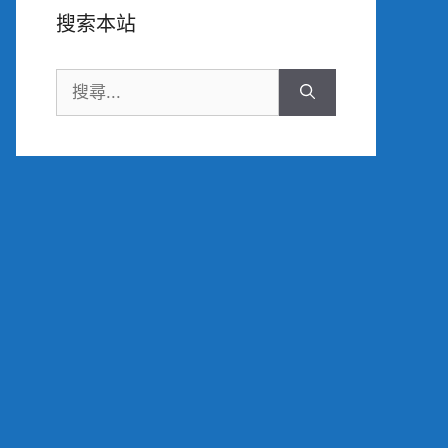
搜索本站
搜
尋: