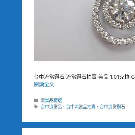
台中流當鑽石 流當鑽石拍賣 美品 1.01克拉 G色
閱讀全文
分
流當品精選
類
標
台中流當品
、
台中流當品拍賣
、
台中流當鑽石
籤