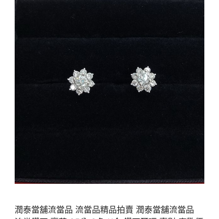
潤泰當舖流當品 流當品精品拍賣 潤泰當舖流當品