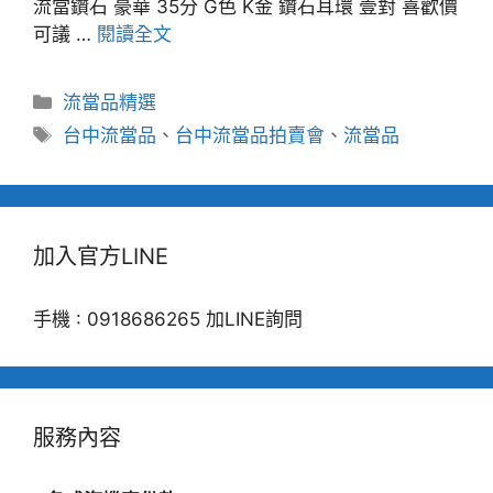
流當鑽石 豪華 35分 G色 K金 鑽石耳環 壹對 喜歡價
可議 …
閱讀全文
分
流當品精選
類
標
台中流當品
、
台中流當品拍賣會
、
流當品
籤
加入官方LINE
手機 : 0918686265 加LINE詢問
服務內容