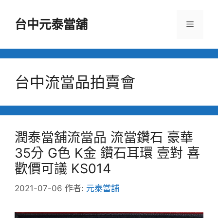
跳
至
台中元泰當舖
選
主
要
單
內
容
台中流當品拍賣會
潤泰當舖流當品 流當鑽石 豪華
35分 G色 K金 鑽石耳環 壹對 喜
歡價可議 KS014
2021-07-06
作者:
元泰當舖