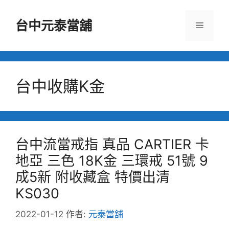
跳
至
台中元泰當舖
選
主
要
單
內
容
台中收購K金
台中流當戒指 真品 CARTIER 卡
地亞 三色 18K金 三環戒 51號 9
成5新 附收藏盒 特價出清
KS030
2022-01-12
作者:
元泰當舖