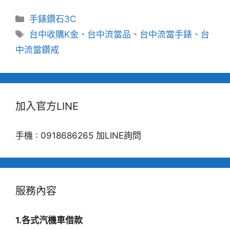
分
手錶鑽石3C
類
標
台中收購K金
、
台中流當品
、
台中流當手錶
、
台
籤
中流當鑽戒
加入官方LINE
手機 : 0918686265 加LINE詢問
服務內容
1.各式汽機車借款