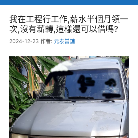
我在工程行工作,薪水半個月領一
次,沒有薪轉,這樣還可以借嗎?
2024-12-23
作者:
元泰當舖