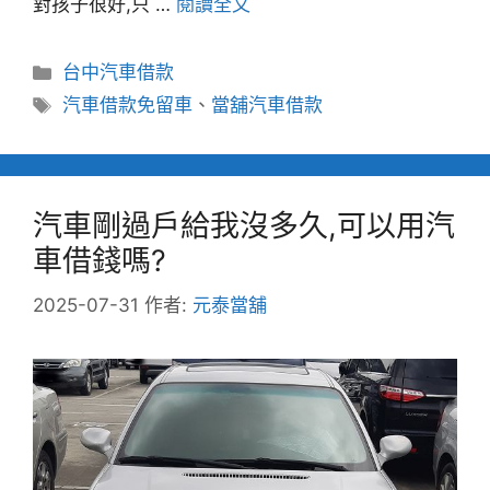
對孩子很好,只 …
閱讀全文
分
台中汽車借款
類
標
汽車借款免留車
、
當舖汽車借款
籤
汽車剛過戶給我沒多久,可以用汽
車借錢嗎?
2025-07-31
作者:
元泰當舖