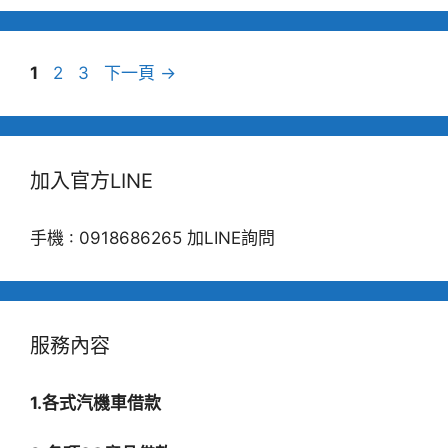
頁
頁
頁
1
2
3
下一頁
→
面
面
面
加入官方LINE
手機 : 0918686265 加LINE詢問
服務內容
1.各式汽機車借款