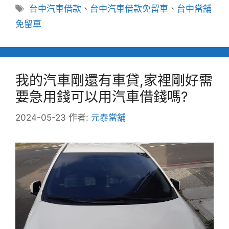
類
標
台中汽車借款
、
台中汽車借款免留車
、
台中當舖
籤
免留車
我的汽車剛還有車貸,家裡剛好需
要急用錢可以用汽車借錢嗎?
2024-05-23
作者:
元泰當舖