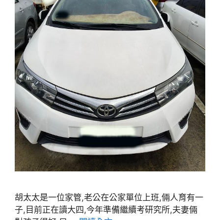
胡太太是一位家管,老公在公家單位上班,倆人育有一
子,目前正在讀大四,今年準備繼續考研究所,夫妻倆