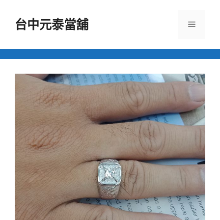
跳
至
台中元泰當舖
選
主
要
單
內
容