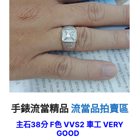
手錶流當精品
流當品拍賣區
主石38分 F
色 V
VS2
車工 VERY
GOOD