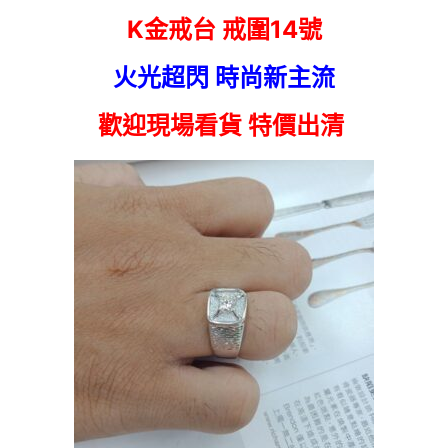
K金戒台
戒圍14號
火光超閃 時尚新主流
歡迎現場看貨 特價出清