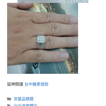
延伸閱讀
台中機車借款
分
流當品精選
類
標