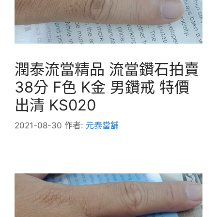
潤泰流當精品 流當鑽石拍賣
38分 F色 K金 男鑽戒 特價
出清 KS020
2021-08-30
作者:
元泰當舖