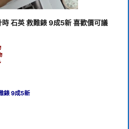
靈 計時 石英 救難錶 9成5新 喜歡價可議
物
物
多
難錶 9成5新