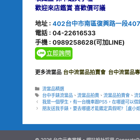
歡迎來店鑑賞
喜歡價可議
地址 :
402台中市南區復興路一段40
電話 : 04-22616533
手機 : 0989258628(可加LINE)
更多流當品
台中流當品拍賣會
台中流當品專
分
流當品精選
類
標
台中手錶流當品
、
流當品拍賣
、
流當品拍賣會
、
流
籤
我是一個學生，有一台機車跟PS5，在哪邊可以借
朋友送我手錶，要去哪邊才能鑑定真假呢?［盧小
© 2026 台中元泰當舖
• 網站設計採用
GenerateP