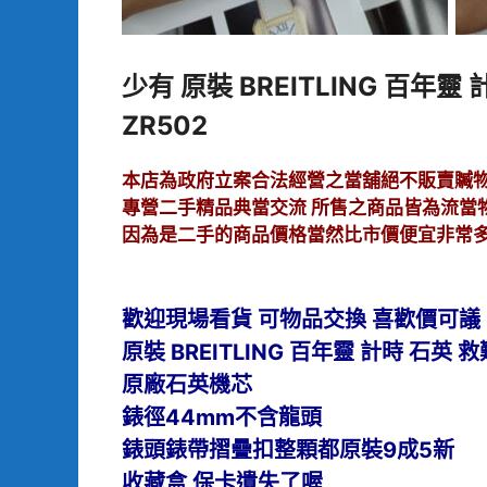
少有 原裝 BREITLING 百年
ZR502
本店為政府立案合法經營之當舖絕不販賣贓
專營二手精品典當交流 所售之商品皆為流當
因為是二手的商品價格當然比市價便宜非常
歡迎現
場看貨
可物品交換
喜歡價可議
原裝 BREITLING 百年靈
計時 石英 救
原廠石英機芯
錶徑44mm不含龍頭
錶頭錶帶摺疊扣整顆都原裝9成5新
收藏盒 保卡遺失了喔