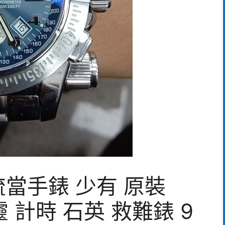
當手錶 少有 原裝
年靈 計時 石英 救難錶 9