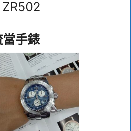
ZR502
流當手錶