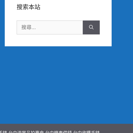
搜索本站
搜
尋:
手錶
台中流當品拍賣會
台中機車借錢
台中收購手錶