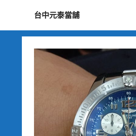
跳
至
台中元泰當舖
主
要
內
容