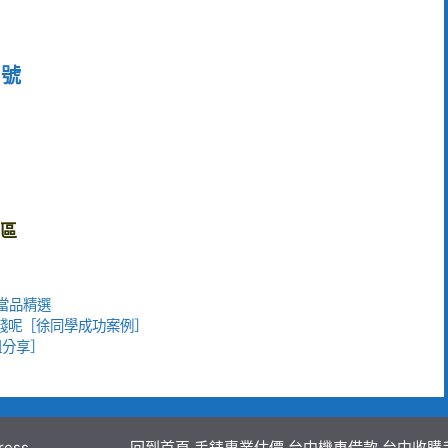
7號
區
當品精選
錢呢［徐同學成功案例］
姐分享］
ress
回到首頁
手錶專業估價
台中機車借款
台中收購