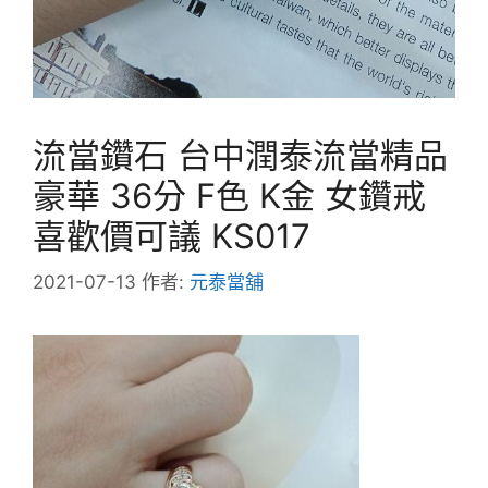
流當鑽石 台中潤泰流當精品
豪華 36分 F色 K金 女鑽戒
喜歡價可議 KS017
2021-07-13
作者:
元泰當舖