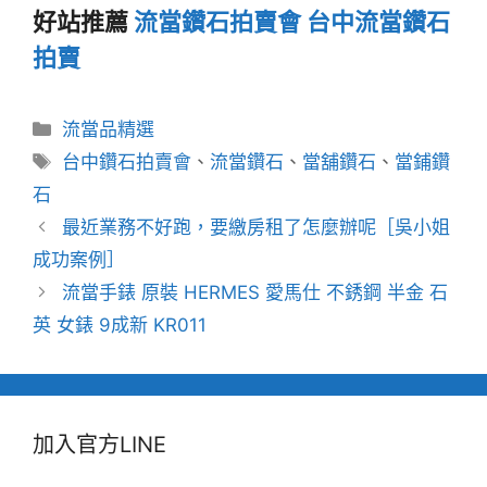
好站推薦
流當鑽石拍賣會
台中流當鑽石
拍賣
分
流當品精選
類
標
台中鑽石拍賣會
、
流當鑽石
、
當舖鑽石
、
當鋪鑽
籤
石
最近業務不好跑，要繳房租了怎麼辦呢［吳小姐
成功案例］
流當手錶 原裝 HERMES 愛馬仕 不銹鋼 半金 石
英 女錶 9成新 KR011
加入官方LINE