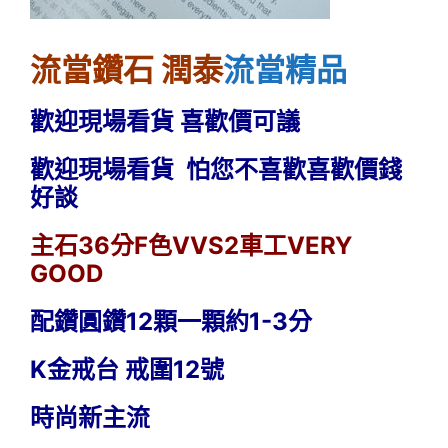
流當鑽石 潤泰
流當精品
歡迎現場看貨
喜歡價可議
歡迎現場看貨 怕您不喜歡
喜歡價錢
好談
主石36分F色
VVS2車工VERY
GOOD
配鑽圓鑽12顆一顆約1-3分
K金
戒台
戒圍12號
時尚新主流