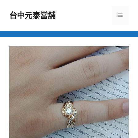
跳
至
台中元泰當舖
選
主
要
單
內
容