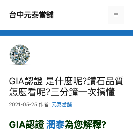
跳
至
台中元泰當舖
選
主
要
單
內
容
GIA認證 是什麼呢?鑽石品質
怎麼看呢?三分鐘一次搞懂
2021-05-25
作者:
元泰當舖
GIA認證
潤泰
為您解釋?