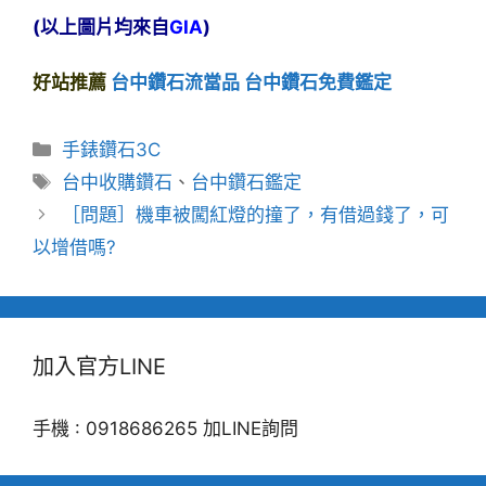
(以上圖片均來自
GIA
)
好站推薦
台中鑽石流當品
台中鑽石免費鑑定
分
手錶鑽石3C
類
標
台中收購鑽石
、
台中鑽石鑑定
籤
［問題］機車被闖紅燈的撞了，有借過錢了，可
以增借嗎?
加入官方LINE
手機 : 0918686265 加LINE詢問