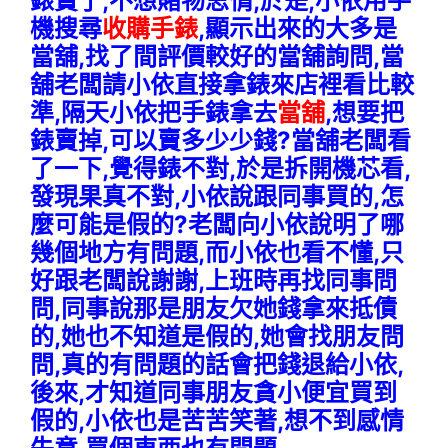
錶賣了,不想賭物思情,於是,小依用手
機搜尋
收購手錶
,顯示出來的大多是
當舖,找了間評價較好的當舖詢問,當
舖老闆請小依直接拿錶來店裡看比較
準,隔天小依把手錶拿去
當舖
,想要把
錶賣掉,可以賣多少少錢?當舖老闆看
了一下,覺得錶不對,於是拆開機芯看,
發現果真不對,小依說跟同事買的,怎
麼可能是假的?老闆向小依說明了哪
幾個地方有問題,而小依也看不懂,只
好跟老闆說謝謝,上班時再找同事問
問,同事說那是朋友欠她錢拿來抵債
的,她也不知道是假的,她會找朋友問
問,真的有問題的話會把錢退給小依,
後來,才知道同事朋友貪小便宜買到
假的,小依也是苦苦笑著,想不到感情