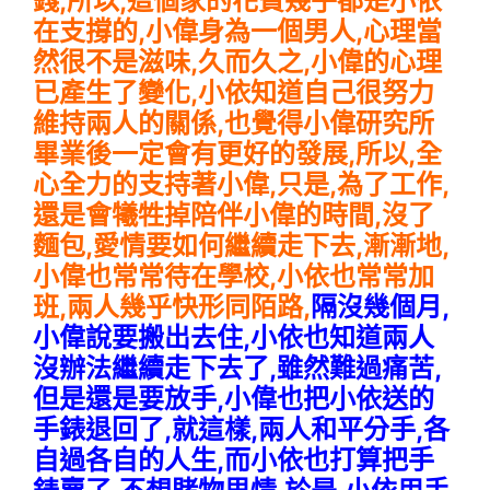
錢,所以,這個家的花費幾乎都是小依
在支撐的,小偉身為一個男人,心理當
然很不是滋味,久而久之,小偉的心理
已產生了變化,小依知道自己很努力
維持兩人的關係,也覺得小偉研究所
畢業後一定會有更好的發展,所以,全
心全力的支持著小偉,只是,為了工作,
還是會犧牲掉陪伴小偉的時間,沒了
麵包,愛情要如何繼續走下去,漸漸地,
小偉也常常待在學校,小依也常常加
班,兩人幾乎快形同陌路,
隔沒幾個月,
小偉說要搬出去住,小依也知道兩人
沒辦法繼續走下去了,雖然難過痛苦,
但是還是要放手,小偉也把小依送的
手錶退回了,就這樣,兩人和平分手,各
自過各自的人生,而小依也打算把手