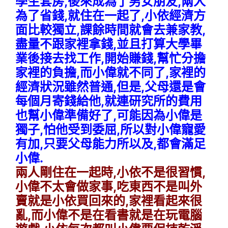
學生套房,後來成為了男女朋友,兩人
為了省錢,就住在一起了,小依經濟方
面比較獨立,課餘時間就會去兼家教,
盡量不跟家裡拿錢,並且打算大學畢
業後接去找工作,開始賺錢,幫忙分擔
家裡的負擔,而小偉就不同了,家裡的
經濟狀況雖然普通,但是,父母還是會
每個月寄錢給他,就連研究所的費用
也幫小偉準備好了,可能因為小偉是
獨子,怕他受到委屈,所以對小偉寵愛
有加,只要父母能力所以及,都會滿足
小偉.
兩人剛住在一起時,小依不是很習慣,
小偉不太會做家事,吃東西不是叫外
賣就是小依買回來的,家裡看起來很
亂,而小偉不是在看書就是在玩電腦