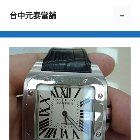
跳
至
台中元泰當舖
選
主
要
單
內
容