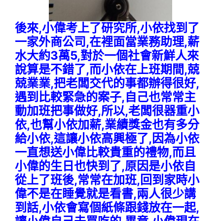
後來,小偉考上了研究所,小依找到了
一家外商公司,在裡面當業務助理,薪
水大約3萬5,對於一個社會新鮮人來
說算是不錯了,而小依在上班期間,兢
兢業業,把老闆交代的事都辦得很好,
遇到比較緊急的案子,自己也常常主
動加班把事做好,所以,老闆很器重小
依,也幫小依加薪,業績獎金也有多分
給小依,這讓小依高興極了,因為小依
一直想送小偉比較貴重的禮物,而且
小偉的生日也快到了,原因是小依自
從上了班後,常常在加班,回到家時小
偉不是在睡覺就是看書,兩人很少講
到話,小依會寫個紙條跟錢放在一起,