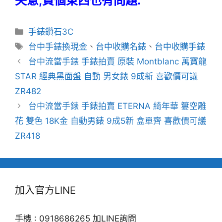
失意,買個東西也有問題.
分
手錶鑽石3C
類
標
台中手錶換現金
、
台中收購名錶
、
台中收購手錶
籤
台中流當手錶 手錶拍賣 原裝 Montblanc 萬寶龍
STAR 經典黑面盤 自動 男女錶 9成新 喜歡價可議
ZR482
台中流當手錶 手錶拍賣 ETERNA 綺年華 簍空雕
花 雙色 18K金 自動男錶 9成5新 盒單齊 喜歡價可議
ZR418
加入官方LINE
手機 : 0918686265 加LINE詢問