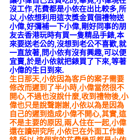
讓小偉自己去買吃的,畢竟,小偉現在
沒工作,花費都是小依在出比較多,所
以,小依想利用這次獎金買個禮物送
小偉,好彌補一下小偉,剛好同事的朋
友去香港玩時有買一隻精品手錶,本
來要送老公的,沒想到老公不喜歡,就
一直放著,問小依有沒有興趣,可以便
宜賣,於是小依就把錶買了下來,等著
小偉的生日到來.
生日那天,小依因為客戶的案子需要
修改而遲到了半小時,小偉當然很不
開心,不過也沒說什麼,收到禮物後,小
偉也只是說聲謝謝,小依以為是因為
自己的遲到造成小偉不開心,其實,這
不是主要的原因,兩人住在一起,小偉
還在讀研究所,小依已在外面工作賺