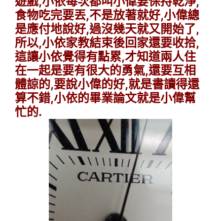
遊戲,小依每次都叫小偉要保持乾淨,
食物吃完要丟,不是放著就好,小偉總
是應付地說好,過沒幾天就又開始了,
所以,小依家教結束後回家還要收拾,
這讓小依覺得有點累,才知道兩人住
在一起是要有很大的勇氣,還要互相
體諒的,要說小偉的好,就是書讀得還
算不錯,小依的畢業論文就是小偉幫
忙的.