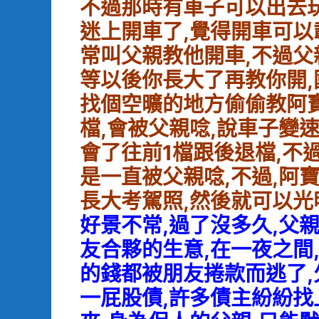
不過那時有車子可以出去
迷上開車了,覺得開車可以
常叫父親教他開車,不過父
等以後你長大了再教你開,
找個空曠的地方偷偷教阿
檔,會被父親唸,說車子變
會了往前1檔跟後退檔,不
是一直被父親唸,不過,阿
長大考駕照,然後就可以光
好景不常,過了沒多久,父
友合夥的生意,在一夜之間
的錢都被朋友捲款而逃了,
一屁股債,許多債主紛紛找