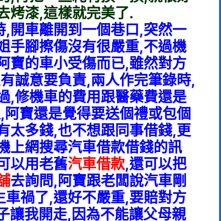
去烤漆,這樣就完美了.
,開車離開到一個巷口,突然一
姐手腳擦傷沒有很嚴重,不過機
阿寶的車小受傷而已,雖然對方
很有誠意要負責,兩人作完筆錄時,
過,修機車的費用跟醫藥費還是
過,阿寶還是覺得要送個禮或包個
有太多錢,也不想跟同事借錢,更
手機上網搜尋汽車借款借錢的訊
可以用老舊
汽車借款
,還可以把
舖
去詢問,阿寶跟老闆說汽車剛
車禍了,還好不嚴重,
要賠對方
車子讓我開走,因為不能讓父母親