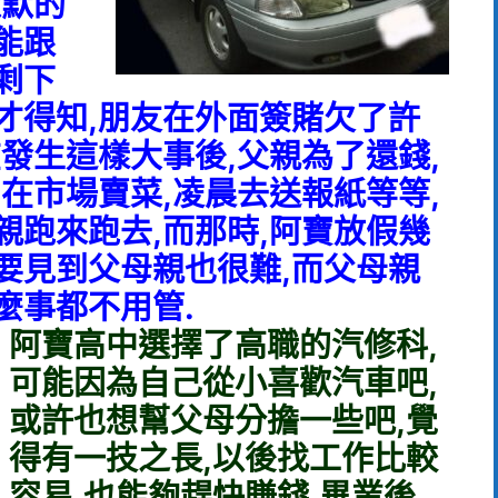
默默的
能跟
剩下
才得知,朋友在外面簽賭欠了許
在發生這樣大事後,父親為了還錢,
,在市場賣菜,凌晨去送報紙等等,
親跑來跑去,而那時,阿寶放假幾
要見到父母親也很難,而父母親
麼事都不用管.
阿寶高中選擇了高職的汽修科,
可能因為自己從小喜歡汽車吧,
或許也想幫父母分擔一些吧,覺
得有一技之長,以後找工作比較
容易,也能夠趕快賺錢,畢業後,