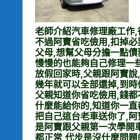
老師介紹汽車修理廠工作,
不過阿寶省吃儉用,扣掉必
父母,想幫父母分擔一點債
慢慢的也能夠自己修理一
放假回家時,父親跟阿寶說
幾年就可以全部還掉,到時
父親知道你省吃儉用,錢都
什麼能給你的,知道你一直
把自己這台老車送你了,阿
是阿寶跟父親第一次學開車
都正常,代步是沒什麼問題