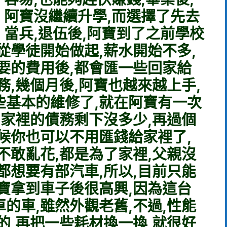
阿寶沒繼續升學,而選擇了先去
當兵,退伍後,阿寶到了之前學校
從學徒開始做起,薪水開始不多,
要的費用後,都會匯一些回家給
務,幾個月後,阿寶也越來越上手,
些基本的維修了,就在阿寶有一次
,家裡的債務剩下沒多少,再過個
候你也可以不用匯錢給家裡了,
不敢亂花,都是為了家裡,父親沒
都想要有部汽車,所以,目前只能
寶拿到車子後很高興,因為這台
的車,雖然外觀老舊,不過,性能
的,再把一些耗材換一換,就很好