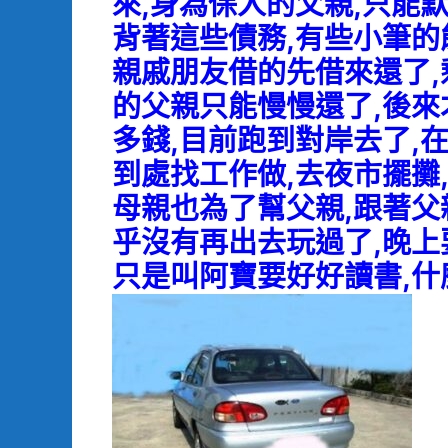
來,身為保人的父親,只能
背著這些債務,有些小筆的
親戚朋友借的先借來還了,
的父親只能慢慢還了,後來
多錢,目前跑到對岸去了,
到處找工作做,去夜市擺攤
母親也為了幫父親,跟著父
乎沒有再出去玩過了,晚上
只是叫阿寶要好好讀書,什