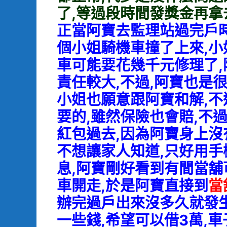
了,等過段時間發獎金再拿
正當阿寶去監理站過完戶時
個小姐騎機車撞了上來,小
車可能要花幾千元修理了,
責任較大,不過,阿寶也是
小姐也願意跟阿寶和解,不
要的,雖然保險也會賠,不
紅包過去,因為阿寶身上沒
不想讓家人知道,只好用
息,阿寶剛好看到有間當舖
車開走,於是阿寶直接到
當
辦完過戶出來沒多久就發生
一些錢,希望可以借3萬,