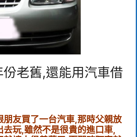
年份老舊,還能用汽車借
跟朋友買了一台汽車,那時父親放
去玩,雖然不是很貴的進口車,