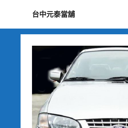
跳
至
台中元泰當舖
主
要
內
容