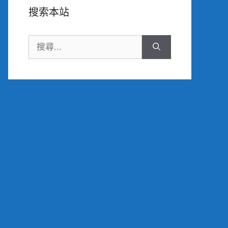
搜索本站
搜
尋: