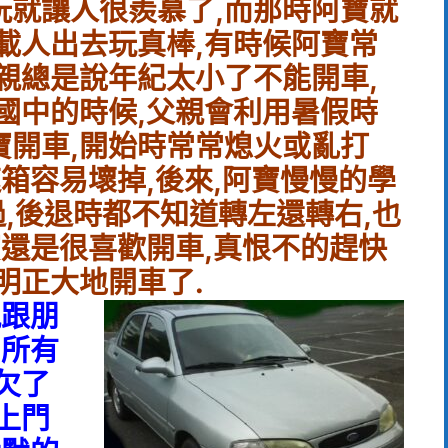
玩就讓人很羨慕了,而那時阿寶就
載人出去玩真棒,有時候阿寶常
親總是說年紀太小了不能開車,
國中的時候,父親會利用暑假時
寶開車,開始時常常熄火或亂打
速箱容易壞掉,後來,阿寶慢慢的學
過,後退時都不知道轉左還轉右,也
寶還是很喜歡開車,真恨不的趕快
明正大地開車了.
親跟朋
,所有
欠了
上門