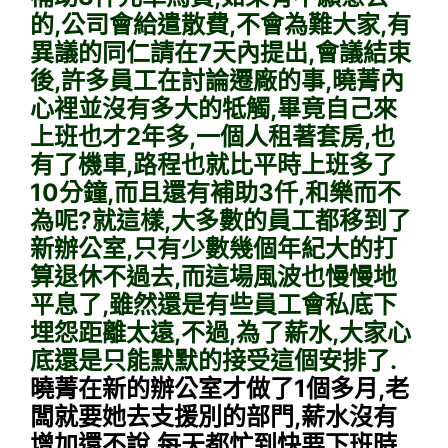
的,公司會給遣散費,不會為難大家,有
異議的同仁請在7天內提出,會議結束
後,許多員工在討論遷廠的事,曉菁內
心裡並沒有多大的牴觸,畢竟自己來
上班也才2年多,一個人租著套房,也
有了機車,路程也就比平時上班多了
10分鐘,而且還有補助3仟,和樂而不
為呢?就這樣,大多數的員工都移到了
新辦公室,只有少數幾個年紀大的打
算退休不過去,而這場風波也慢慢地
平息了,雖然還是有些員工會私底下
埋怨距離太遠,不過,為了薪水,大家心
底還是只能默默的接受這個安排了.
曉菁在新的辦公室才做了1個多月,老
闆就要她去支援別的部門,薪水沒有
增加還不說,每天都忙到快要下班時