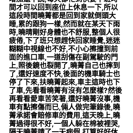
間才可以回到座位上休息一下,所以
這段時間曉菁都是回到家就倒頭大
睡,累的跟狗一樣,然而就在某天下雨
時,曉晴剛好身體也不舒服,整個人很
疲倦,下了班只想趕快回家睡覺,迷迷
糊糊中視線也不好,不小心擦撞到前
面的進口車,一道刮傷在副駕駛的門
上,照後鏡也裂開了,曉菁自己也摔到
了,還好速度不快,後面的機車騎士也
停了下來,扶曉菁起來,車主這時也下
了車,先看看曉菁有沒有怎麼樣?然後
再看看愛車苦笑著,還好曉菁沒事,機
車有點擦傷而已,倆人做完筆錄後,曉
菁承諾會賠修車的費用,這天晚上,曉
菁過得很不好,一個人躲在棉被裡哭,
隔天曉菁請了一天病假,打算好好休