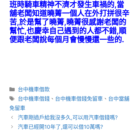
班時騎車精神不濟才發生車禍的,當
舖老闆知道曉菁一個人在外打拼很辛
苦,於是幫了曉菁,曉菁很感謝老闆的
幫忙,也慶幸自己遇到的人都不錯,順
便跟老闆說每個月會慢慢還一些的.
分
台中機車借款
類
標
台中機車借錢
、
台中機車借錢免留車
、
台中當舖
籤
免留車
汽車剛過戶給我沒多久,可以用汽車借錢嗎?
汽車已經開10年了,還可以借10萬嗎?