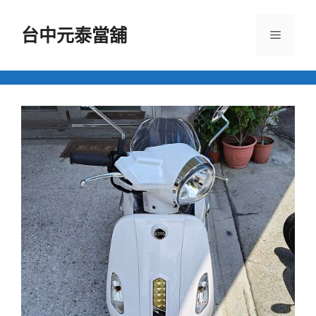
跳
至
台中元泰當舖
選
主
要
單
內
容