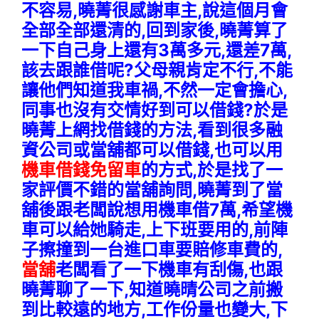
不容易,曉菁很感謝車主,說這個月會
全部全部還清的,回到家後,曉菁算了
一下自己身上還有3萬多元,還差7萬,
該去跟誰借呢?父母親肯定不行,不能
讓他們知道我車禍,不然一定會擔心,
同事也沒有交情好到可以借錢?於是
曉菁上網找借錢的方法,看到很多融
資公司或當舖都可以借錢,也可以用
機車借錢免留車
的方式,於是找了一
家評價不錯的當舖詢問,曉菁到了當
舖後跟老闆說想用機車借7萬,希望機
車可以給她騎走,上下班要用的,前陣
子擦撞到一台進口車要賠修車費的,
當舖
老闆看了一下機車有刮傷,也跟
曉菁聊了一下,知道曉晴公司之前搬
到比較遠的地方,工作份量也變大,下