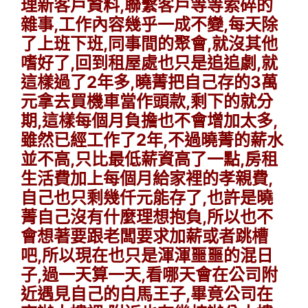
理新客戶資料,聯繫客戶等等索碎的
雜事,工作內容幾乎一成不變,每天除
了上班下班,同事間的聚會,就沒其他
嗜好了,回到租屋處也只是追追劇,就
這樣過了2年多,曉菁把自己存的3萬
元拿去買機車當作頭款,剩下的就分
期,這樣每個月負擔也不會增加太多,
雖然已經工作了2年,不過曉菁的薪水
並不高,只比最低薪資高了一點,房租
生活費加上每個月給家裡的孝親費,
自己也只剩幾仟元能存了,也許是曉
菁自己沒有什麼理想抱負,所以也不
會想著要跟老闆要求加薪或者跳槽
吧,所以現在也只是渾渾噩噩的混日
子,過一天算一天,看哪天會在公司附
近遇見自己的白馬王子,畢竟公司在