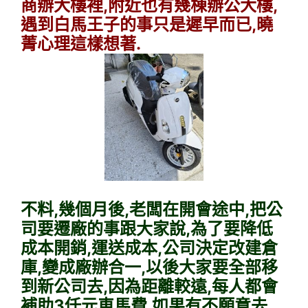
商辦大樓裡,附近也有幾棟辦公大樓,
遇到白馬王子的事只是遲早而已,曉
菁心理這樣想著.
不料,幾個月後,老闆在開會途中,把公
司要遷廠的事跟大家說,為了要降低
成本開銷,運送成本,公司決定改建倉
庫,變成廠辦合一,以後大家要全部移
到新公司去,因為距離較遠,每人都會
補助3仟元車馬費,如果有不願意去