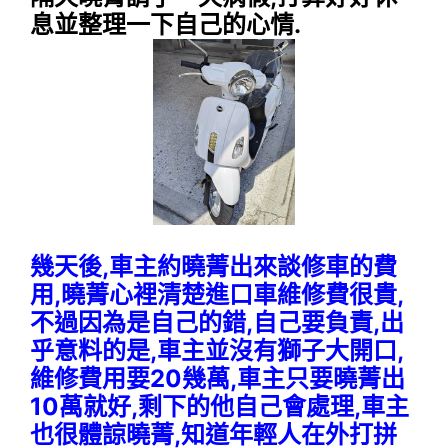
息並整理一下自己的心情.
幾天後,車主約曉菁出來談修車的費
用,曉菁心裡清楚進口車維修費很貴,
不過因為是自己的錯,自己要負責,出
乎意料的是,車主並沒有獅子大開口,
維修費用要20幾萬,車主只要曉菁出
10萬就好,剩下的他自己會處理,車主
也很體諒曉菁,知道年輕人在外打拼