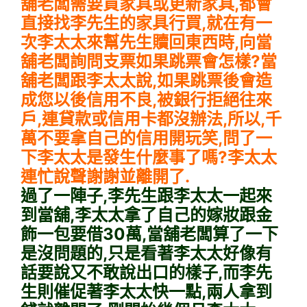
舖老闆需要買家具或更新家具,都會
直接找李先生的家具行買,就在有一
次李太太來幫先生贖回東西時,向當
舖老闆詢問支票如果跳票會怎樣?當
舖老闆跟李太太說,如果跳票後會造
成您以後信用不良,被銀行拒絕往來
戶,連貸款或信用卡都沒辦法,所以,千
萬不要拿自己的信用開玩笑,問了一
下李太太是發生什麼事了嗎?李太太
連忙說聲謝謝並離開了.
過了一陣子,李先生跟李太太一起來
到當舖,李太太拿了自己的嫁妝跟金
飾一包要借30萬,當舖老闆算了一下
是沒問題的,只是看著李太太好像有
話要說又不敢說出口的樣子,而李先
生則催促著李太太快一點,兩人拿到