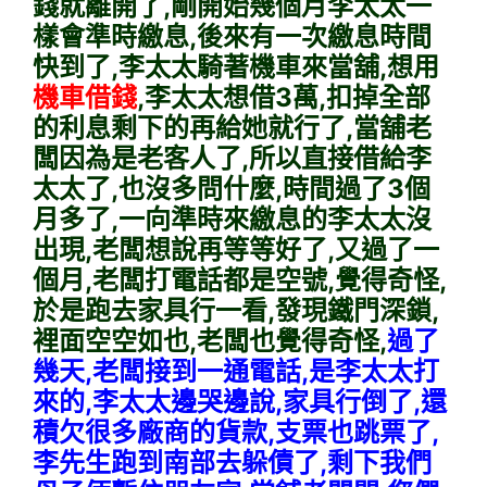
錢就離開了,剛開始幾個月李太太一
樣會準時繳息,後來有一次繳息時間
快到了,李太太騎著機車來當舖,想用
機車借錢
,李太太想借3萬,扣掉全部
的利息剩下的再給她就行了,當舖老
闆因為是老客人了,所以直接借給李
太太了,也沒多問什麼,時間過了3個
月多了,一向準時來繳息的李太太沒
出現,老闆想說再等等好了,又過了一
個月,老闆打電話都是空號,覺得奇怪,
於是跑去家具行一看,發現鐵門深鎖,
裡面空空如也,老闆也覺得奇怪,
過了
幾天,老闆接到一通電話,是李太太打
來的,李太太邊哭邊說,家具行倒了,還
積欠很多廠商的貨款,支票也跳票了,
李先生跑到南部去躲債了,剩下我們