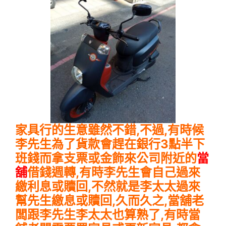
家具行的生意雖然不錯,不過,有時候
李先生為了貨款會趕在銀行3點半下
班錢而拿支票或金飾來公司附近的
當
舖
借錢週轉,有時李先生會自己過來
繳利息或贖回,不然就是李太太過來
幫先生繳息或贖回,久而久之,當舖老
闆跟李先生李太太也算熟了,有時當