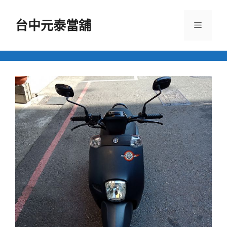
跳
至
台中元泰當舖
選
主
要
單
內
容