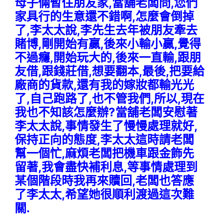
母子倆暫住朋友家,當舖老闆問,您們
家具行的生意還不錯啊,怎麼會倒掉
了,李太太說,李先生去年被朋友牽去
賭博,剛開始有贏,後來小輸小贏,覺得
不過癮,開始玩大的,後來一直輸,跟朋
友借,跟錢莊借,想要翻本,最後,把要給
廠商的貨款,還有我的嫁妝都輸光光
了,自己跑路了,也不管我們,所以,現在
我也不知該怎麼辦?當舖老闆安慰著
李太太說,事情發生了慢慢處理就好,
保持正向的態度,李太太這時請老闆
幫一個忙,麻煩老闆把機車跟金飾先
留著,我會盡快補利息,等事情處理到
某個階段時我再來贖回,老闆也答應
了李太太,希望她很順利渡過這次難
關.